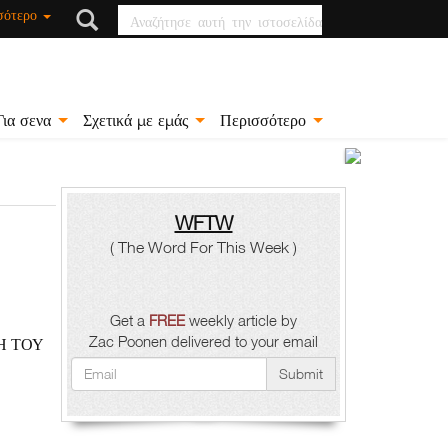
Αναζήτησε αυτή την
σότερο
ιστοσελίδα
Για σενα
Σχετικά με εμάς
Περισσότερο
Κίβδηλ
αναζω
WFTW
( The Word For This Week )
Ζακ
Πουνέν
Get a
FREE
weekly article by
Zac Poonen delivered to your email
Η ΤΟΥ
Submit