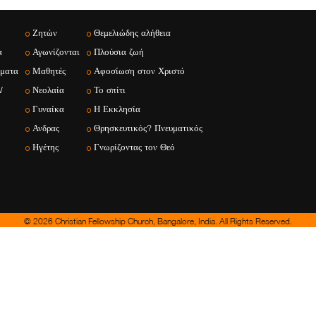
Ζητών
Θεμελιώδης αλήθεια
α
Αγωνίζονται
Πλούσια ζωή
ματα
Μαθητές
Αφοσίωση στον Χριστό
W
Νεολαία
Το σπίτι
Γυναίκα
Η Εκκλησία
Ανδρας
Θρησκευτικός? Πνευματικός
Ηγέτης
Γνωρίζοντας τον Θεό
© 2026 Christian Fellowship Church, Bangalore, India. All Rights Reserved.