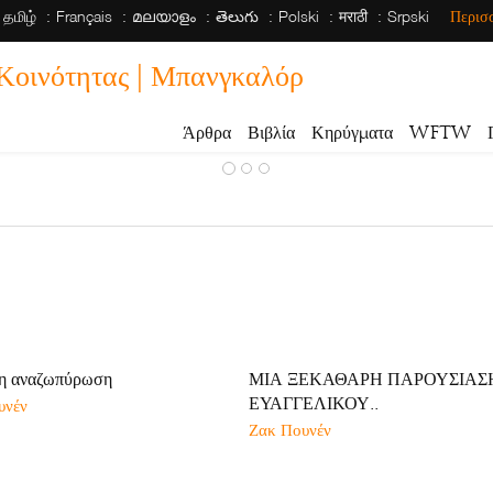
தமிழ்
Français
മലയാളം
తెలుగు
Polski
मराठी
Srpski
Περισ
 Κοινότητας | Μπανγκαλόρ
Άρθρα
Βιβλία
Κηρύγματα
WFTW
η αναζωπύρωση
ΜΙΑ ΞΕΚΑΘΑΡΗ ΠΑΡΟΥΣΙΑΣ
ΕΥΑΓΓΕΛΙΚΟΥ..
υνέν
Ζακ Πουνέν