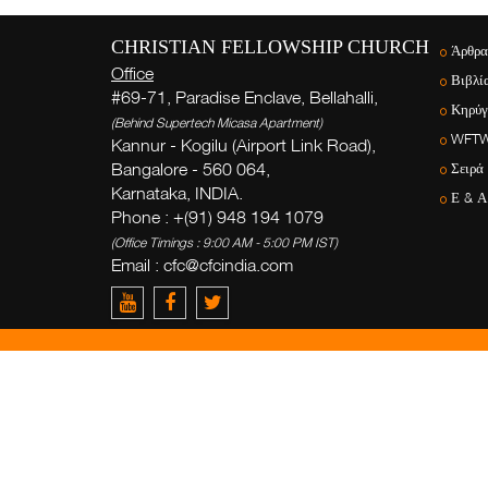
CHRISTIAN FELLOWSHIP CHURCH
Άρθρα
Office
Βιβλί
#69-71, Paradise Enclave, Bellahalli,
Κηρύγ
(Behind Supertech Micasa Apartment)
WFT
Kannur - Kogilu (Airport Link Road),
Bangalore - 560 064,
Σειρά
Karnataka, INDIA.
Ε & Α
Phone : +(91) 948 194 1079
(Office Timings : 9:00 AM - 5:00 PM IST)
Email :
cfc@cfcindia.com