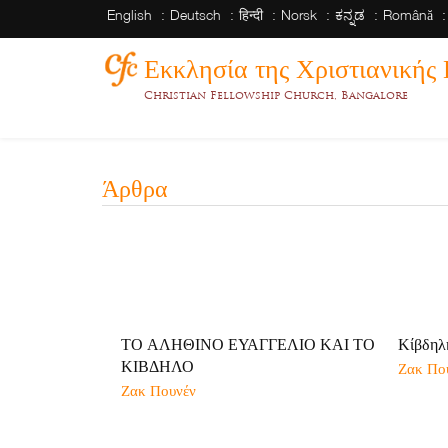
English
Deutsch
हिन्दी
Norsk
ಕನ್ನಡ
Română
Εκκλησία της Χριστιανικής
Christian Fellowship Church, Bangalore
Άρθρα
ΤΟ ΑΛΗΘΙΝΟ ΕΥΑΓΓΕΛΙΟ ΚΑΙ ΤΟ
Κίβδηλ
ΚΙΒΔΗΛΟ
Ζακ Πο
Ζακ Πουνέν